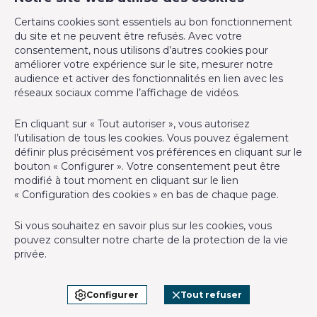
CM Properties
Certains cookies sont essentiels au bon fonctionnement
Avenue de la Forêt de Soignes 327
du site et ne peuvent être refusés. Avec votre
1640 Rhode-Saint-Genèse
consentement, nous utilisons d’autres cookies pour
+32 2 899 35 35
améliorer votre expérience sur le site, mesurer notre
audience et activer des fonctionnalités en lien avec les
+32 478 23 05 05
réseaux sociaux comme l’affichage de vidéos.
info@cmproperties.be
En cliquant sur « Tout autoriser », vous autorisez
l’utilisation de tous les cookies. Vous pouvez également
Agent immobilier agréé IPI sous le numéro 501.400 en
définir plus précisément vos préférences en cliquant sur le
Belgique - N° entreprise : TVA BE-0555.620.156
bouton « Configurer ». Votre consentement peut être
modifié à tout moment en cliquant sur le lien
Instance de contrôle: Institut professionnel des agents
« Configuration des cookies » en bas de chaque page.
immobiliers, rue du Luxembourg 16B, 1000 Bruxelles (+32 2 505
38 50 - info@ipi.be) - Soumis au
code déontologique de l’ IPI
Si vous souhaitez en savoir plus sur les cookies, vous
pouvez consulter notre
charte de la protection de la vie
RC professionnelle et cautionnement via AXA Belgium SA,
privée
.
Place du Trône 1, 1000 Bruxelles – police n° 730.390.160.
Couverture valable pour les activités réalisées en Belgique
Configurer
Tout refuser
Conditions générales d'utilisation du site