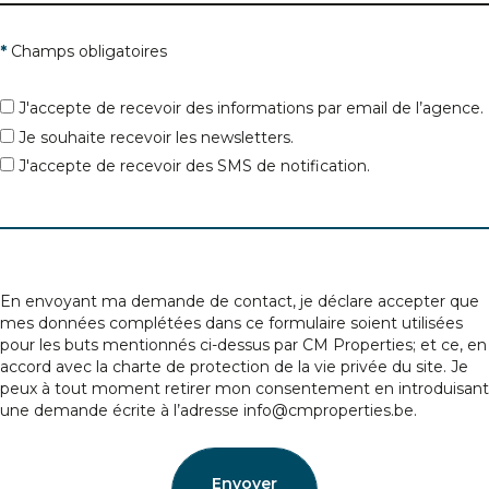
Boîte
*
Champs obligatoires
Prix maximum
J'accepte de recevoir des informations par email de l’agence.
Code postal
Je souhaite recevoir les newsletters.
J'accepte de recevoir des SMS de notification.
Nombre de chambres
Ville
Codes postaux
*
En envoyant ma demande de contact, je déclare accepter que
mes données complétées dans ce formulaire soient utilisées
pour les buts mentionnés ci-dessus par CM Properties; et ce, en
accord avec la
charte de protection de la vie privée
du site. Je
peux à tout moment retirer mon consentement en introduisant
une demande écrite à l’adresse info@cmproperties.be.
Envoyer