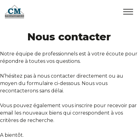
Accueil
Nous contacter
+32 2 899 35 35
info@cmproperties.be
A vendre
Notre équipe de professionnels est à votre écoute pour
répondre à toutes vos questions.
A louer
N’hésitez pas à nous contacter directement ou au
moyen du formulaire ci-dessous. Nous vous
Vendus/Loués
recontacterons sans délai.
Vous pouvez également vous inscrire pour recevoir par
A propos
email les nouveaux biens qui correspondent à vos
critères de recherche.
Contact
A bientôt.