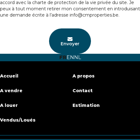
accord avec la
charte de protection de la vie privée
du site. Je
peux à tout moment retirer mon consentement en introduisant
une demande écrite à l’adresse info@cmproperties.be.
Envoyer
FR
EN
NL
Accueil
A propos
A vendre
Contact
A louer
Estimation
Vendus/Loués