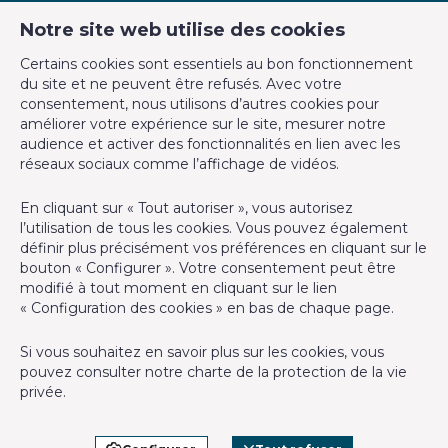
Notre site web utilise des cookies
CM Properties
Certains cookies sont essentiels au bon fonctionnement
Avenue de la Forêt de Soignes 327
du site et ne peuvent être refusés. Avec votre
1640 Rhode-Saint-Genèse
consentement, nous utilisons d’autres cookies pour
+32 2 899 35 35
améliorer votre expérience sur le site, mesurer notre
audience et activer des fonctionnalités en lien avec les
+32 478 23 05 05
réseaux sociaux comme l’affichage de vidéos.
info@cmproperties.be
En cliquant sur « Tout autoriser », vous autorisez
l’utilisation de tous les cookies. Vous pouvez également
Agent immobilier agréé IPI sous le numéro 501.400 en
définir plus précisément vos préférences en cliquant sur le
Belgique - N° entreprise : TVA BE-0555.620.156
bouton « Configurer ». Votre consentement peut être
modifié à tout moment en cliquant sur le lien
Instance de contrôle: Institut professionnel des agents
« Configuration des cookies » en bas de chaque page.
immobiliers, rue du Luxembourg 16B, 1000 Bruxelles (+32 2 505
38 50 - info@ipi.be) - Soumis au
code déontologique de l’ IPI
Si vous souhaitez en savoir plus sur les cookies, vous
pouvez consulter notre
charte de la protection de la vie
RC professionnelle et cautionnement via AXA Belgium SA,
privée
.
Place du Trône 1, 1000 Bruxelles – police n° 730.390.160.
Couverture valable pour les activités réalisées en Belgique