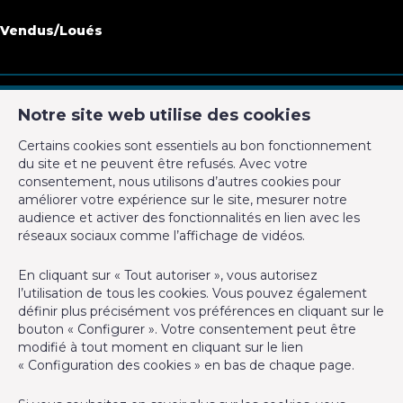
Vendus/Loués
Notre site web utilise des cookies
CM Properties
Certains cookies sont essentiels au bon fonctionnement
Avenue de la Forêt de Soignes 327
du site et ne peuvent être refusés. Avec votre
1640 Rhode-Saint-Genèse
consentement, nous utilisons d’autres cookies pour
+32 2 899 35 35
améliorer votre expérience sur le site, mesurer notre
audience et activer des fonctionnalités en lien avec les
+32 478 23 05 05
réseaux sociaux comme l’affichage de vidéos.
info@cmproperties.be
En cliquant sur « Tout autoriser », vous autorisez
l’utilisation de tous les cookies. Vous pouvez également
Agent immobilier agréé IPI sous le numéro 501.400 en
définir plus précisément vos préférences en cliquant sur le
Belgique - N° entreprise : TVA BE-0555.620.156
bouton « Configurer ». Votre consentement peut être
modifié à tout moment en cliquant sur le lien
Instance de contrôle: Institut professionnel des agents
« Configuration des cookies » en bas de chaque page.
immobiliers, rue du Luxembourg 16B, 1000 Bruxelles (+32 2 505
38 50 - info@ipi.be) - Soumis au
code déontologique de l’ IPI