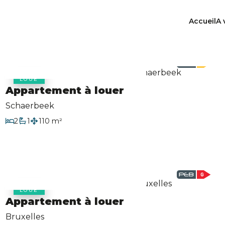
Accueil
A 
LOUÉ
Appartement à louer
Schaerbeek
2
1
110 m²
Chambres
Salle de bain
Surface habitable
LOUÉ
Appartement à louer
Bruxelles