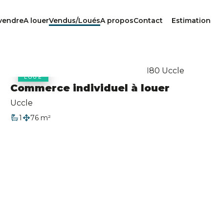
vendre
A louer
Vendus/Loués
A propos
Contact
Estimation
LOUÉ
Commerce individuel à louer
Uccle
1
76 m²
Salle de bain
Surface habitable