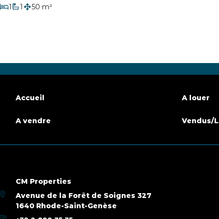
1
1
50 m²
Chambre
Salle de bain
Surface habitable
Accueil
A louer
A vendre
Vendus/L
CM Properties
Avenue de la Forêt de Soignes 327
1640 Rhode-Saint-Genèse