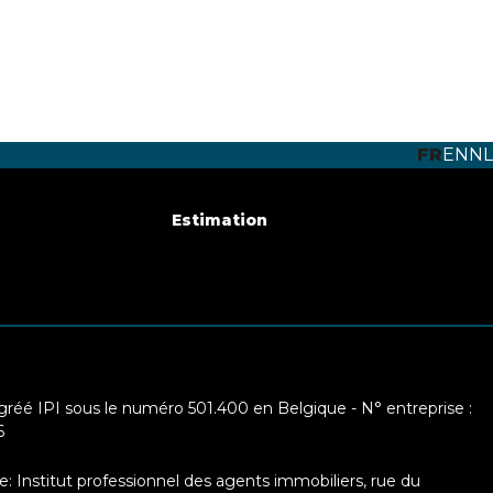
FR
EN
NL
Estimation
réé IPI sous le numéro 501.400 en Belgique - N° entreprise :
6
e: Institut professionnel des agents immobiliers, rue du