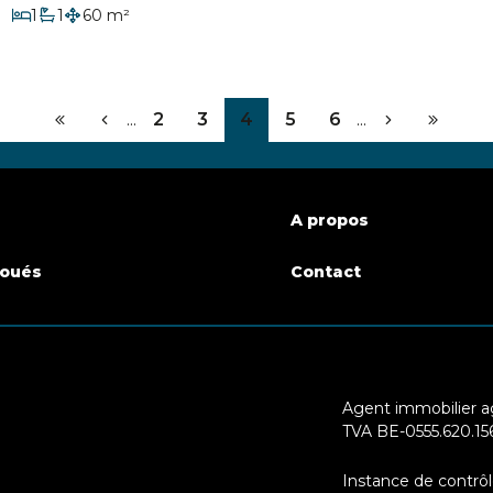
1
1
60 m²
Chambre
Salle de bain
Surface habitable
...
2
3
4
5
6
...
A propos
oués
Contact
Agent immobilier ag
TVA BE-0555.620.15
Instance de contrôl