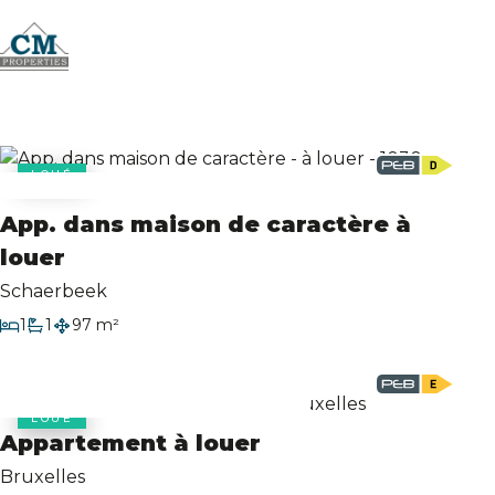
Vendus/Loués
LOUÉ
App. dans maison de caractère à
louer
Schaerbeek
1
1
97 m²
Chambre
Salle de bain
Surface habitable
LOUÉ
Appartement à louer
Bruxelles