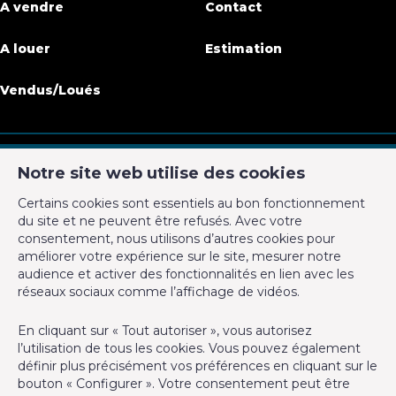
Surface habitable
60 m²
A vendre
Contact
Disponibilité
immédiatement
A louer
Estimation
Vendus/Loués
Bâtiment
Année de construction
1965
Notre site web utilise des cookies
Année de rénovation
2020
CM Properties
Certains cookies sont essentiels au bon fonctionnement
Avenue de la Forêt de Soignes 327
du site et ne peuvent être refusés. Avec votre
Nom, catégorie & situation
1640 Rhode-Saint-Genèse
consentement, nous utilisons d’autres cookies pour
+32 2 899 35 35
améliorer votre expérience sur le site, mesurer notre
audience et activer des fonctionnalités en lien avec les
Etage
5
+32 478 23 05 05
réseaux sociaux comme l’affichage de vidéos.
info@cmproperties.be
Nombre d'étages
5
En cliquant sur « Tout autoriser », vous autorisez
l’utilisation de tous les cookies. Vous pouvez également
Agent immobilier agréé IPI sous le numéro 501.400 en
Equipement de base
définir plus précisément vos préférences en cliquant sur le
Belgique - N° entreprise : TVA BE-0555.620.156
bouton « Configurer ». Votre consentement peut être