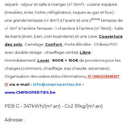
séparé - séjour et salle à manger (+/- 15m²) - cuisine équipée
(meubles, évier, hotte, réfrigérateur, taques au gaz et four) -
ème
une grande terrasse (+/- 8m²) à l’avant et une 2
terrasse de
+/- 3m² à l’arrière Terrasse - 1 chambre à l’arrière (+/- 16m2) - Salle
de bains (évier, bain, coin buanderie) et une cave.
Couverture
des sols
: Carrelage.
Confort
: Porte Blindée - Châssis PVC
avec double vitrage - chauffage central.
Libre
:
Immédiatement.
Loyer
:
900€ + 150€
de provisions pour les
charges (communs, chauffage, eau chaude, ascenseur).
Organisation des visites et/ou informations
,
!!! UNIQUEMENT
!!!
via e-mail :
info@cmproperties.be
-
www.CMPROPERTIES.be
PEB G - 347kWh/(m².an) - Co2 91kg/(m².an)
Adresse :