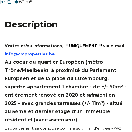
chambre
1
1
60 m²
salle de bain
Estimation
Description
Visites et/ou informations, !!!
UNIQUEMENT !!!
via e-mail :
info@cmproperties.be
Au coeur du quartier Européen (métro
Trône/Maelbeek), à proximité du Parlement
Européen et de la place du Luxembourg,
superbe appartement 1 chambre - de +/- 60m² -
entièrement rénové en 2020 et rafraîchi en
2025 - avec grandes terrasses (+/- 11m²) - situé
au 5ème et dernier étage d'un immeuble
résidentiel (avec ascenseur).
L’appartement se compose comme suit : Hall d'entrée - WC