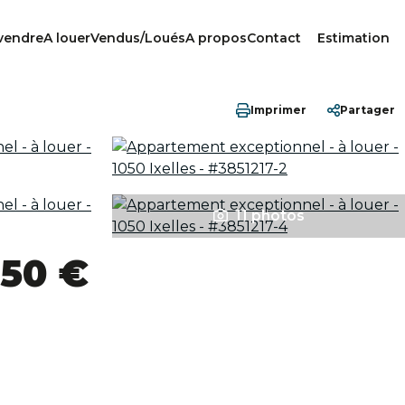
vendre
A louer
Vendus/Loués
A propos
Contact
Estimation
Imprimer
Partager
11 photos
650 €