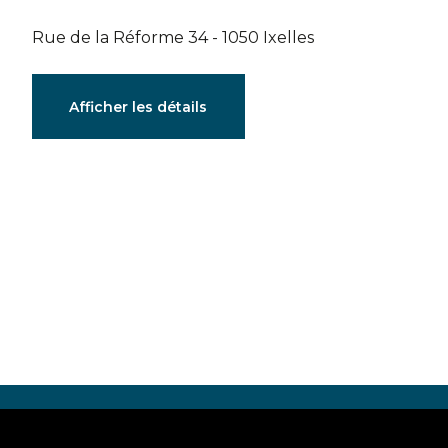
Rue de la Réforme 34 - 1050 Ixelles
Caractéristiques
Afficher les détails
Général
Référence
3851217
Catégor
Meublé
Non
Nombre
Nombre de salles de bain
2
Terrasse
Parking
Oui
Surface
Disponibilité
immédiatement