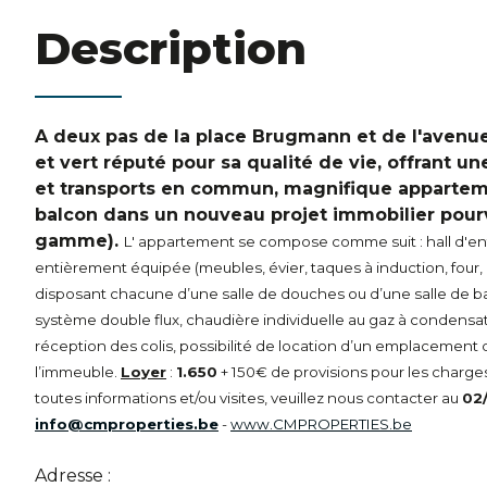
Description
A deux pas de la place Brugmann et de l'avenue
et vert réputé pour sa qualité de vie, offrant 
et transports en commun, magnifique appartem
balcon dans un nouveau projet immobilier pourv
gamme).
L' appartement se compose comme suit : hall d'entr
entièrement équipée (meubles, évier, taques à induction, four,
disposant chacune d’une salle de douches ou d’une salle de b
système double flux, chaudière individuelle au gaz à condensati
réception des colis, possibilité de location d’un emplacement d
l’immeuble.
Loyer
:
1.650
+ 150€ de provisions pour les char
toutes informations et/ou visites, veuillez nous contacter au
02
info@cmproperties.be
-
www.CMPROPERTIES.be
Adresse :