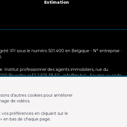
Estimation
réé IPI sous le numéro 501.400 en Belgique - N° entreprise :
6
e: Institut professionnel des agents immobiliers, rue du
0 Bruxelles (+32 2 505 38 50 - info@ipi.be) - Soumis au
code
 IPI
 et cautionnement via AXA Belgium SA, Place du Trône 1, 1000
sons d’autres cookies pour améliorer
° 730.390.160. Couverture valable pour les activités réalisées en
chage de vidéos.
t vos préférences en cliquant sur le
 d'utilisation du site
 » en bas de chaque page.
ion de la vie privée