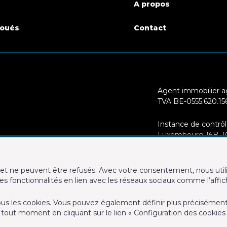
A propos
oués
Contact
 d'étages
5
Agent immobilier ag
TVA BE-0555.620.15
e rénovation
2019
Instance de contrôl
Luxembourg 16B, 100
déontologique de l’
e (ind/coll) (type (ind/coll))
individuel
RC professionnelle
et ne peuvent être refusés. Avec votre consentement, nous utili
Bruxelles – police n
des fonctionnalités en lien avec les réseaux sociaux comme l’affi
vitrage
Oui
Belgique
de tous les cookies. Vous pouvez également définir plus précisémen
 cuisine
super-équipée
Conditions générales
tout moment en cliquant sur le lien « Configuration des cookies
Charte de la protect