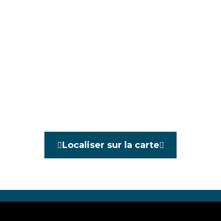
ie
Appartement exceptionnel
 de chambres
2
Localiser sur la carte
Oui
 habitable
81 m²