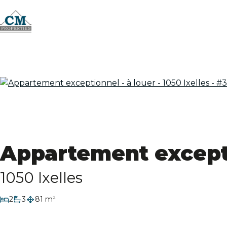
Appartement exceptio
1050 Ixelles
chambres
2
3
81 m²
salles de bain