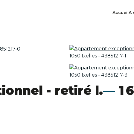
Accueil
A 
nnel - retiré l.
1 