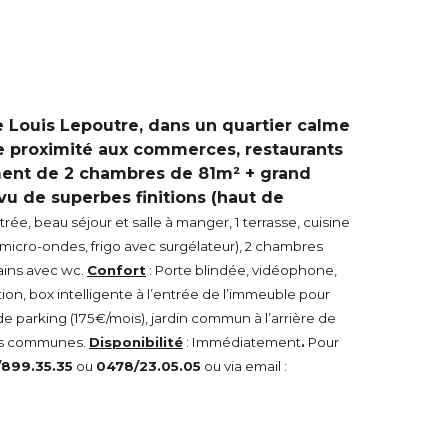
 Louis Lepoutre, dans un quartier calme
une proximité aux commerces, restaurants
ent de 2 chambres de 81m² + grand
u de superbes finitions (haut de
ée, beau séjour et salle à manger, 1 terrasse, cuisine
 micro-ondes, frigo avec surgélateur), 2 chambres
ains avec wc.
Confort
: Porte blindée, vidéophone,
on, box intelligente à l’entrée de l’immeuble pour
e parking (175€/mois), jardin commun à l’arrière de
ges communes.
Disponibilité
: Immédiatement
.
Pour
/899.35.35
ou
0478/23.05.05
ou via email :