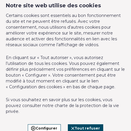
Notre site web utilise des cookies
CM Properties
Equipement de base
Certains cookies sont essentiels au bon fonctionnement
Avenue de la Forêt de Soignes 327
du site et ne peuvent être refusés. Avec votre
1640 Rhode-Saint-Genèse
Accès handicapés
Non
consentement, nous utilisons d’autres cookies pour
+32 2 899 35 35
améliorer votre expérience sur le site, mesurer notre
audience et activer des fonctionnalités en lien avec les
Cuisine
Oui
+32 478 23 05 05
réseaux sociaux comme l’affichage de vidéos.
info@cmproperties.be
Chauffage (ind/coll) (type (ind/coll))
collectif
En cliquant sur « Tout autoriser », vous autorisez
l’utilisation de tous les cookies. Vous pouvez également
Agent immobilier agréé IPI sous le numéro 501.400 en
Ascenseur
Oui
définir plus précisément vos préférences en cliquant sur le
Belgique - N° entreprise : TVA BE-0555.620.156
bouton « Configurer ». Votre consentement peut être
Double vitrage
Oui
modifié à tout moment en cliquant sur le lien
Instance de contrôle: Institut professionnel des agents
« Configuration des cookies » en bas de chaque page.
immobiliers, rue du Luxembourg 16B, 1000 Bruxelles (+32 2 505
Type de cuisine
équipée
38 50 - info@ipi.be) - Soumis au
code déontologique de l’ IPI
Si vous souhaitez en savoir plus sur les cookies, vous
Double vitrage (type)
isol. thermique et acoustique
pouvez consulter notre
charte de la protection de la vie
RC professionnelle et cautionnement via AXA Belgium SA,
privée
.
Place du Trône 1, 1000 Bruxelles – police n° 730.390.160.
Parlophone
Oui
Couverture valable pour les activités réalisées en Belgique
Configurer
Tout refuser