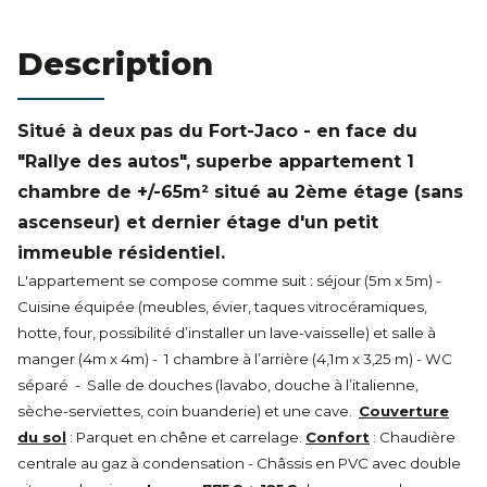
Estimation
Description
Situé à deux pas du Fort-Jaco -
e
n face du
"Rallye des autos", superbe appartement 1
chambre de +/-65m² situé au 2ème étage (sans
ascenseur) et dernier étage d'un petit
immeuble résidentiel.
L'appartement se compose comme suit : séjour (5m x 5m) -
Cuisine équipée (meubles, évier, taques vitrocéramiques,
hotte, four, possibilité d’installer un lave-vaisselle) et salle à
manger (4m x 4m) - 1 chambre à l’arrière (4,1m x 3,25 m) -
WC
séparé
- Salle de douches (lavabo, douche à l’italienne,
sèche-serviettes, coin buanderie) et une cave
.
Couverture
du sol
: Parquet en chêne et carrelage.
Confort
: Chaudière
centrale au gaz à condensation - Châssis en PVC avec double