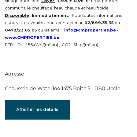
vitrage phonique.
Loyer
:
775€ + 125€
de prov. pour les
communs, le chauffage, l'eau chaude et l'eau froide.
Disponible
:
Immédiatement.
Pour toutes informations
et/ou visites, veuillez nous contacter au
02/899.35.35
ou
0478/23.05.05
ou via email :
info@cmproperties.be
-
www.CMPROPERTIES.be
PEB = D+ - 156kWh/(m².an) ; CO2 : 31kg/(m².an).
Adresse :
Chaussée de Waterloo 1475 Boîte 5 - 1180 Uccle
Caractéristiques
Afficher les détails
Général