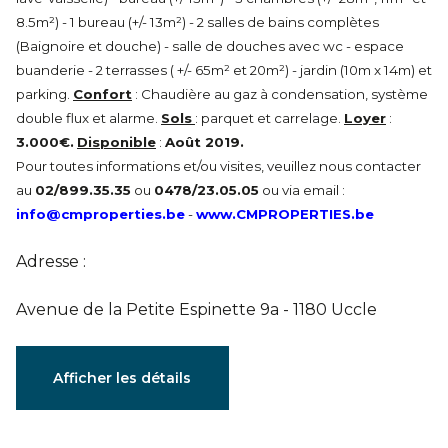
8.5m²) - 1 bureau (+/- 13m²) - 2 salles de bains complètes
(Baignoire et douche) - salle de douches avec wc - espace
buanderie - 2 terrasses ( +/- 65m² et 20m²) - jardin (10m x 14m) et
parking.
Confort
: Chaudière au gaz à condensation, système
double flux et alarme.
Sols
: parquet et carrelage.
Loyer
:
3.000€.
Disponible
:
Août 2019.
Pour toutes informations et/ou visites, veuillez nous contacter
au
02/899.35.35
ou
0478/23.05.05
ou via email :
info@cmproperties.be
-
www.CMPROPERTIES.be
Adresse :
Avenue de la Petite Espinette 9a - 1180 Uccle
Caractéristiques
Afficher les détails
Général