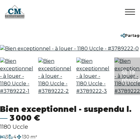
Accueil
+32 2 899 35 35
info@cmproperties.be
Partag
A vendre
A louer
19
photo
Vendus/Loués
Bien exceptionnel - suspendu l.
A propos
3 000 €
1180 Uccle
Contact
chambres
3
4
130 m²
salles de bain