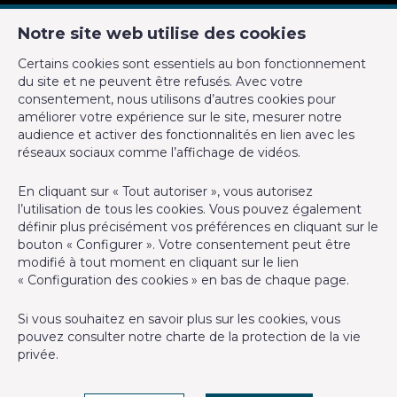
Surface du terrain
400 m²
Notre site web utilise des cookies
CM Properties
Disponibilité
immédiatement
Certains cookies sont essentiels au bon fonctionnement
Avenue de la Forêt de Soignes 327
du site et ne peuvent être refusés. Avec votre
1640 Rhode-Saint-Genèse
consentement, nous utilisons d’autres cookies pour
Nom, catégorie & situation
+32 2 899 35 35
améliorer votre expérience sur le site, mesurer notre
audience et activer des fonctionnalités en lien avec les
+32 478 23 05 05
réseaux sociaux comme l’affichage de vidéos.
Nombre d'étages
2
info@cmproperties.be
En cliquant sur « Tout autoriser », vous autorisez
Bâtiment
l’utilisation de tous les cookies. Vous pouvez également
Agent immobilier agréé IPI sous le numéro 501.400 en
définir plus précisément vos préférences en cliquant sur le
Belgique - N° entreprise : TVA BE-0555.620.156
bouton « Configurer ». Votre consentement peut être
Parking extérieur
Oui
modifié à tout moment en cliquant sur le lien
Instance de contrôle: Institut professionnel des agents
« Configuration des cookies » en bas de chaque page.
immobiliers, rue du Luxembourg 16B, 1000 Bruxelles (+32 2 505
Année de rénovation
2019
38 50 - info@ipi.be) - Soumis au
code déontologique de l’ IPI
Si vous souhaitez en savoir plus sur les cookies, vous
pouvez consulter notre
charte de la protection de la vie
En chiffres
RC professionnelle et cautionnement via AXA Belgium SA,
privée
.
Place du Trône 1, 1000 Bruxelles – police n° 730.390.160.
Couverture valable pour les activités réalisées en Belgique
Surface de terrasse 2
20 m²