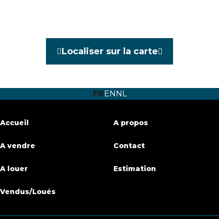
Référence
3789222
Catégorie
Bien exceptionnel
Localiser sur la carte
Meublé
Non
Nombre de chambres
3
FR
EN
NL
Nombre de salles de bain
3
Jardin
Oui
Accueil
A propos
Surface du jardin
140 m²
A vendre
Contact
Terrasse
Oui
A louer
Estimation
Parking
Oui
Vendus/Loués
Surface habitable
130 m²