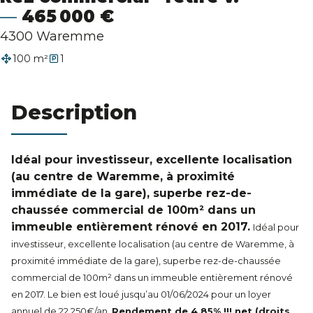
Estimation
465 000 €
4300 Waremme
100 m²
1
Description
Idéal pour investisseur, excellente localisation
(au centre de Waremme, à proximité
immédiate de la gare), superbe rez-de-
chaussée commercial de 100m² dans un
immeuble entièrement rénové en 2017.
Idéal pour
investisseur, excellente localisation (au centre de Waremme, à
proximité immédiate de la gare), superbe rez-de-chaussée
commercial de 100m² dans un immeuble entièrement rénové
en 2017. Le bien est loué jusqu’au 01/06/2024 pour un loyer
annuel de 22.250€/an.
Rendement de 4,85% !!! net (droits