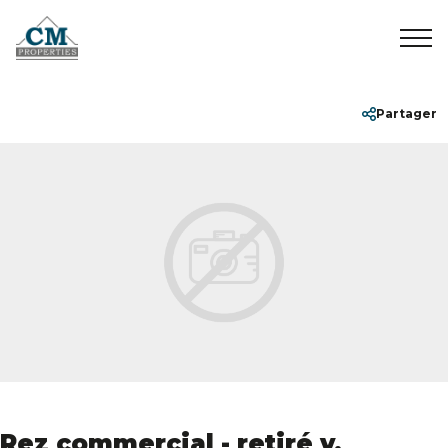
Accueil
+32 2 899 35 35
info@cmproperties.be
Partager
A vendre
A louer
Vendus/Loués
A propos
Contact
Rez commercial - retiré v.