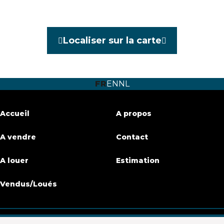
Caractéristiques
Localiser sur la carte
Général
Référence
3624674
FR
EN
NL
Catégorie
Rez commercial
Accueil
A propos
Meublé
Non
A vendre
Contact
Parking
Oui
A louer
Estimation
Surface habitable
100 m²
Vendus/Loués
Nom, catégorie & situation
Etage
0G