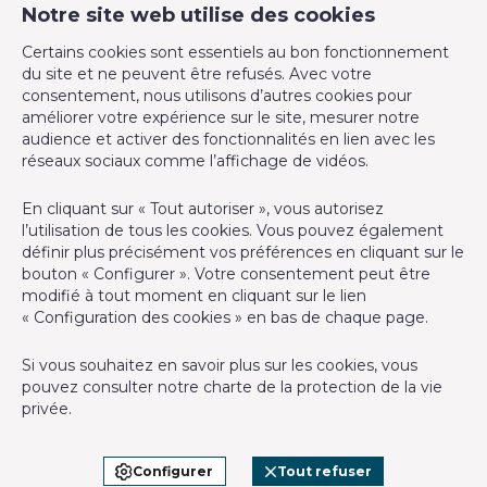
Notre site web utilise des cookies
CM Properties
Nombre d'étages (numéro)
4
Certains cookies sont essentiels au bon fonctionnement
Avenue de la Forêt de Soignes 327
du site et ne peuvent être refusés. Avec votre
1640 Rhode-Saint-Genèse
consentement, nous utilisons d’autres cookies pour
Equipement de base
+32 2 899 35 35
améliorer votre expérience sur le site, mesurer notre
audience et activer des fonctionnalités en lien avec les
+32 478 23 05 05
réseaux sociaux comme l’affichage de vidéos.
Air conditionné
Oui
info@cmproperties.be
En cliquant sur « Tout autoriser », vous autorisez
Double vitrage
Oui
l’utilisation de tous les cookies. Vous pouvez également
Agent immobilier agréé IPI sous le numéro 501.400 en
définir plus précisément vos préférences en cliquant sur le
Belgique - N° entreprise : TVA BE-0555.620.156
Double vitrage (type)
isol. thermique et acoustique
bouton « Configurer ». Votre consentement peut être
modifié à tout moment en cliquant sur le lien
Instance de contrôle: Institut professionnel des agents
« Configuration des cookies » en bas de chaque page.
En chiffres
immobiliers, rue du Luxembourg 16B, 1000 Bruxelles (+32 2 505
38 50 - info@ipi.be) - Soumis au
code déontologique de l’ IPI
Si vous souhaitez en savoir plus sur les cookies, vous
Nbre de toilette(s) (nombre)
1
pouvez consulter notre
charte de la protection de la vie
RC professionnelle et cautionnement via AXA Belgium SA,
privée
.
Place du Trône 1, 1000 Bruxelles – police n° 730.390.160.
Surface nette
100 m²
Couverture valable pour les activités réalisées en Belgique
Configurer
Tout refuser