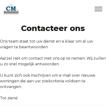
Home
Contacteer ons
+32 2 899 35 35
info@cmproperties.be
Te koop
Ons team staat tot uw dienst en is klaar om al uw
vragen te beantwoorden.
Te huur
Aarzel niet om contact met ons op te nemen. Wij zullen
u zo snel mogelijk antwoorden.
Verkocht/Verhuurd
U kunt zich ook inschrijven om e-mail over nieuwe
woningen die aan uw zoekcriteria voldoen te
Over ons
ontvangen.
Contact
Tot ziens!