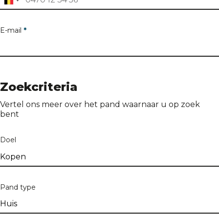
E-mail
*
Adres van het pand
Zoekcriteria
Vertel ons meer over het pand waarnaar u op zoek
bent
Adres
Doel
Nummer
Pand type
Bus