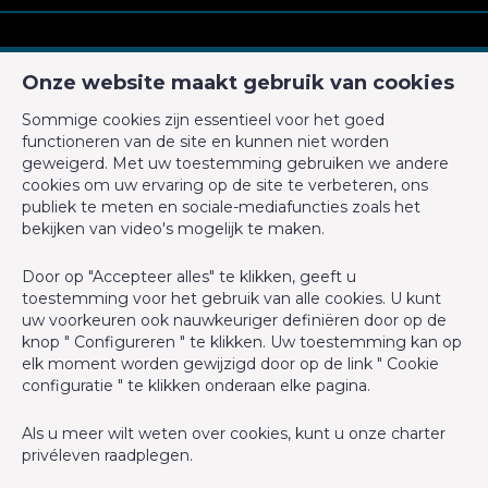
CM Properties
Onze website maakt gebruik van cookies
Avenue de la Forêt de Soignes 327
Sommige cookies zijn essentieel voor het goed
1640 Rhode-Saint-Genèse
functioneren van de site en kunnen niet worden
+32 2 899 35 35
geweigerd. Met uw toestemming gebruiken we andere
cookies om uw ervaring op de site te verbeteren, ons
+32 478 23 05 05
publiek te meten en sociale-mediafuncties zoals het
info@cmproperties.be
bekijken van video's mogelijk te maken.
Door op "Accepteer alles" te klikken, geeft u
BIV-erkende vastgoedmakelaar in België, BIV N° 501.400 -
toestemming voor het gebruik van alle cookies. U kunt
Ondernemingsnummer : BTW BE-0555.620.156
uw voorkeuren ook nauwkeuriger definiëren door op de
knop " Configureren " te klikken. Uw toestemming kan op
Toezichthoudende Autoriteit : Beroepinstituut van
elk moment worden gewijzigd door op de link " Cookie
Vastgoedmakelaars Luxemburgstraat, 16B - 1000 Brussel (+32 2
configuratie " te klikken onderaan elke pagina.
505 38 50 - info@biv.be) -
www.biv.be
-
Deontologische code
Als u meer wilt weten over cookies, kunt u onze
charter
BA en borgstelling via NV AXA Belgium, Troonplein 1, 1000
privéleven
raadplegen.
Brussel (polisnr. 730.390.160) Dekking geldt voor activiteiten die