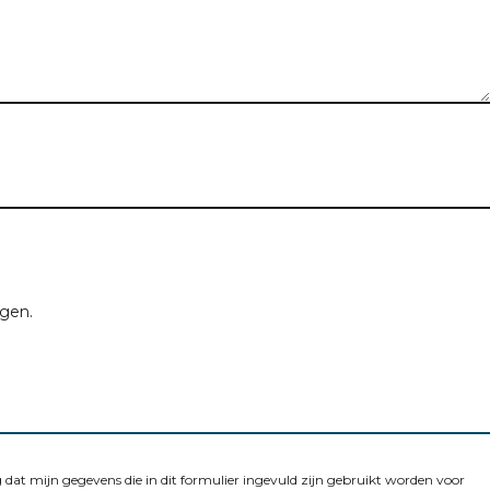
r u op zoek bent
Pand type
Aantal kamers
ngen.
dat mijn gegevens die in dit formulier ingevuld zijn gebruikt worden voor