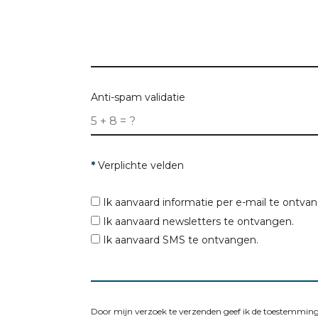
Vertel ons meer over het pand waarnaa
Doel
Anti-spam validatie
Max. prijs
*
Verplichte velden
Postcodes
*
Ik aanvaard informatie per e-mail te ontva
Ik aanvaard newsletters te ontvangen.
Ik aanvaard SMS te ontvangen.
Door mijn verzoek te verzenden geef ik de toestemming 