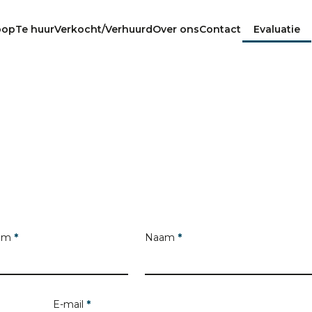
oop
Te huur
Verkocht/Verhuurd
Over ons
Contact
Evaluatie
aam
*
Naam
*
E-mail
*