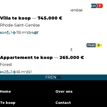
Villa te koop
745.000 €
Rhode-Saint-Genèse
4
1
155 m²
4
Slaapkamers
Badkamer
Bewoonbare oppervlakte
Garage/Parking
Virtuele tour
Appartement te koop
265.000 €
Forest
2
2
66 m²
1
Slaapkamers
Badkamers
Bewoonbare oppervlakte
Garage/Parking
FR
EN
NL
Home
Over ons
Te koop
Contact