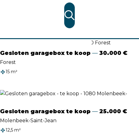
Evaluatie
Vinden
Gesloten garagebox te koop
30.000 €
Forest
15 m²
Bewoonbare oppervlakte
Gesloten garagebox te koop
25.000 €
Molenbeek-Saint-Jean
12,5 m²
Bewoonbare oppervlakte