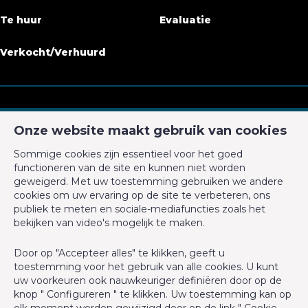
Te huur
Evaluatie
Verkocht/Verhuurd
CM Properties
Onze website maakt gebruik van cookies
Avenue de la Forêt de Soignes 327
Sommige cookies zijn essentieel voor het goed
1640 Rhode-Saint-Genèse
functioneren van de site en kunnen niet worden
+32 2 899 35 35
geweigerd. Met uw toestemming gebruiken we andere
cookies om uw ervaring op de site te verbeteren, ons
+32 478 23 05 05
publiek te meten en sociale-mediafuncties zoals het
info@cmproperties.be
bekijken van video's mogelijk te maken.
Door op "Accepteer alles" te klikken, geeft u
BIV-erkende vastgoedmakelaar in België, BIV N° 501.400 -
toestemming voor het gebruik van alle cookies. U kunt
Ondernemingsnummer : BTW BE-0555.620.156
uw voorkeuren ook nauwkeuriger definiëren door op de
knop " Configureren " te klikken. Uw toestemming kan op
Toezichthoudende Autoriteit : Beroepinstituut van