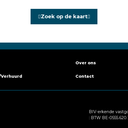
kamers
2
Zoek op de kaart
Nee
Nee
baarheid
01-05-2020
Over ons
/Verhuurd
Contact
 binnen
Nee
e - jaar
2015
BIV-erkende vastg
g
: BTW BE-0555.620.