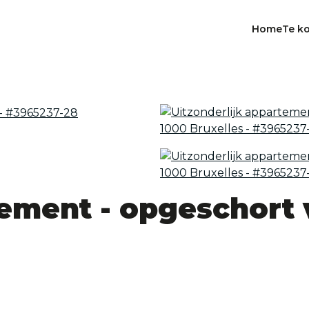
Home
Te k
tement - opgeschort 