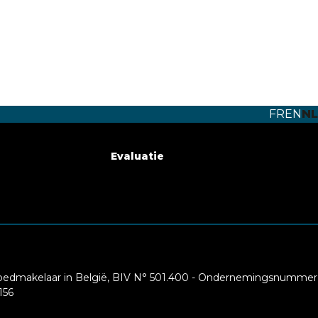
FR
EN
NL
Evaluatie
oedmakelaar in België, BIV N° 501.400 - Ondernemingsnummer
156