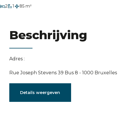
slaapkamers
2
1
85 m²
badkamer
Beschrijving
Adres :
Rue Joseph Stevens 39 Bus 8 - 1000 Bruxelles
Karakteristieken
Details weergeven
Algemeen
Referentie
3965237
Categor