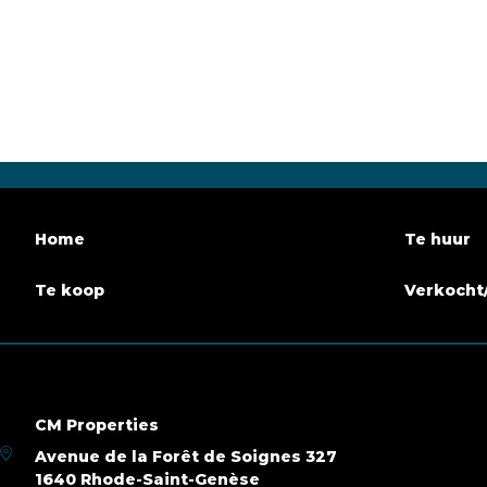
Gemeubeld
Nee
Aantal 
Aantal badkamers
1
Garage
Terras
Nee
Parking
Bewoonbare oppervlakte
85 m²
Beschik
Home
Te huur
Gebouw
Te koop
Verkocht
Bouwjaar
1897
Parking
Parking buiten
Nee
Renovati
CM Properties
Naam, Categorie & Liggin
Avenue de la Forêt de Soignes 327
1640 Rhode-Saint-Genèse