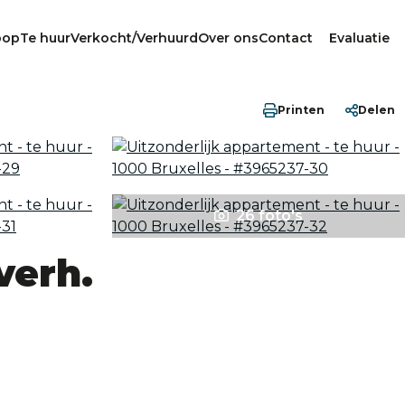
oop
Te huur
Verkocht/Verhuurd
Over ons
Contact
Evaluatie
Printen
Delen
26 foto's
verh.