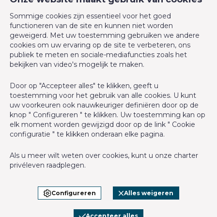
Avenue de la Forêt de Soignes 327
Verdiepingen - aantal
5
Sommige cookies zijn essentieel voor het goed
1640 Rhode-Saint-Genèse
functioneren van de site en kunnen niet worden
+32 2 899 35 35
geweigerd. Met uw toestemming gebruiken we andere
Gebouw
cookies om uw ervaring op de site te verbeteren, ons
+32 478 23 05 05
publiek te meten en sociale-mediafuncties zoals het
info@cmproperties.be
bekijken van video's mogelijk te maken.
Parking binnen
Ja
Door op "Accepteer alles" te klikken, geeft u
BIV-erkende vastgoedmakelaar in België, BIV N° 501.400 -
Renovatie - jaar
2019
toestemming voor het gebruik van alle cookies. U kunt
Ondernemingsnummer : BTW BE-0555.620.156
uw voorkeuren ook nauwkeuriger definiëren door op de
knop " Configureren " te klikken. Uw toestemming kan op
Basisuitrusting
Toezichthoudende Autoriteit : Beroepinstituut van
elk moment worden gewijzigd door op de link " Cookie
Vastgoedmakelaars Luxemburgstraat, 16B - 1000 Brussel (+32 2
configuratie " te klikken onderaan elke pagina.
505 38 50 - info@biv.be) -
www.biv.be
-
Deontologische code
Keuken
Ja
Als u meer wilt weten over cookies, kunt u onze
charter
BA en borgstelling via NV AXA Belgium, Troonplein 1, 1000
Type verwarming (type (ind/coll))
individueel
privéleven
raadplegen.
Brussel (polisnr. 730.390.160) Dekking geldt voor activiteiten die
in België worden uitgevoerd
Lift
Ja
Configureren
Alles weigeren
Algemene gebruiksvoorwaarden van de website
Dubbele beglazing
Ja
Charter privéleven
Accepteer alles