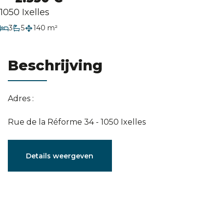
Evaluatie
1050 Ixelles
slaapkamers
3
5
140 m²
badkamers
Beschrijving
Adres :
Rue de la Réforme 34 - 1050 Ixelles
Karakteristieken
Details weergeven
Algemeen
Referentie
3791385