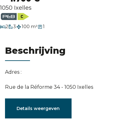
Evaluatie
1050 Ixelles
slaapkamers
2
3
100 m²
1
badkamers
Beschrijving
Adres :
Rue de la Réforme 34 - 1050 Ixelles
Karakteristieken
Details weergeven
Algemeen
Referentie
3915694