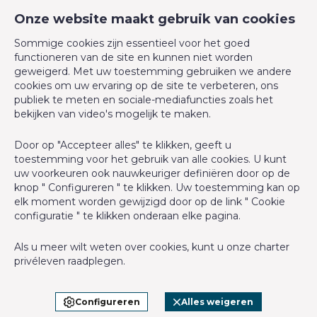
Verdieping
rdc
CM Properties
Onze website maakt gebruik van cookies
Avenue de la Forêt de Soignes 327
Verdiepingen - aantal
5
Sommige cookies zijn essentieel voor het goed
1640 Rhode-Saint-Genèse
functioneren van de site en kunnen niet worden
+32 2 899 35 35
geweigerd. Met uw toestemming gebruiken we andere
Gebouw
cookies om uw ervaring op de site te verbeteren, ons
+32 478 23 05 05
publiek te meten en sociale-mediafuncties zoals het
info@cmproperties.be
bekijken van video's mogelijk te maken.
Parking binnen
Ja
Door op "Accepteer alles" te klikken, geeft u
BIV-erkende vastgoedmakelaar in België, BIV N° 501.400 -
Renovatie - jaar
2019
toestemming voor het gebruik van alle cookies. U kunt
Ondernemingsnummer : BTW BE-0555.620.156
uw voorkeuren ook nauwkeuriger definiëren door op de
Aantal parking binnen
1
knop " Configureren " te klikken. Uw toestemming kan op
Toezichthoudende Autoriteit : Beroepinstituut van
elk moment worden gewijzigd door op de link " Cookie
Vastgoedmakelaars Luxemburgstraat, 16B - 1000 Brussel (+32 2
configuratie " te klikken onderaan elke pagina.
Basisuitrusting
505 38 50 - info@biv.be) -
www.biv.be
-
Deontologische code
Als u meer wilt weten over cookies, kunt u onze
charter
BA en borgstelling via NV AXA Belgium, Troonplein 1, 1000
Keuken
Ja
privéleven
raadplegen.
Brussel (polisnr. 730.390.160) Dekking geldt voor activiteiten die
in België worden uitgevoerd
Type verwarming (type (ind/coll))
individueel
Configureren
Alles weigeren