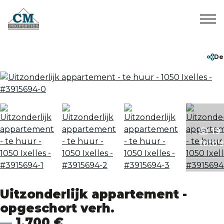
Home
+32 2 899 35 35
info@cmproperties.be
De
Te koop
Te huur
19
Verkocht/Verhuurd
foto's
Over ons
Uitzonderlijk appartement -
Contact
opgeschort verh.
1.700 €