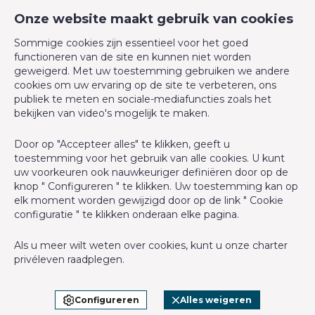
Verdieping
1
CM Properties
Onze website maakt gebruik van cookies
Avenue de la Forêt de Soignes 327
Verdiepingen - aantal
5
Sommige cookies zijn essentieel voor het goed
1640 Rhode-Saint-Genèse
functioneren van de site en kunnen niet worden
+32 2 899 35 35
geweigerd. Met uw toestemming gebruiken we andere
Gebouw
cookies om uw ervaring op de site te verbeteren, ons
+32 478 23 05 05
publiek te meten en sociale-mediafuncties zoals het
info@cmproperties.be
bekijken van video's mogelijk te maken.
Parking binnen
Ja
Door op "Accepteer alles" te klikken, geeft u
BIV-erkende vastgoedmakelaar in België, BIV N° 501.400 -
Renovatie - jaar
2019
toestemming voor het gebruik van alle cookies. U kunt
Ondernemingsnummer : BTW BE-0555.620.156
uw voorkeuren ook nauwkeuriger definiëren door op de
Aantal parking binnen
1
knop " Configureren " te klikken. Uw toestemming kan op
Toezichthoudende Autoriteit : Beroepinstituut van
elk moment worden gewijzigd door op de link " Cookie
Vastgoedmakelaars Luxemburgstraat, 16B - 1000 Brussel (+32 2
configuratie " te klikken onderaan elke pagina.
In cijfers
505 38 50 - info@biv.be) -
www.biv.be
-
Deontologische code
Als u meer wilt weten over cookies, kunt u onze
charter
BA en borgstelling via NV AXA Belgium, Troonplein 1, 1000
Bebouwde oppervlakte (opp.hoofdgebouw)
135
privéleven
raadplegen.
Brussel (polisnr. 730.390.160) Dekking geldt voor activiteiten die
in België worden uitgevoerd
Toiletten - aantal
3
Configureren
Alles weigeren