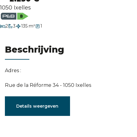
Evaluatie
1050 Ixelles
slaapkamers
2
3
135 m²
1
badkamers
Beschrijving
Adres :
Rue de la Réforme 34 - 1050 Ixelles
Karakteristieken
Details weergeven
Algemeen
Referentie
3915780