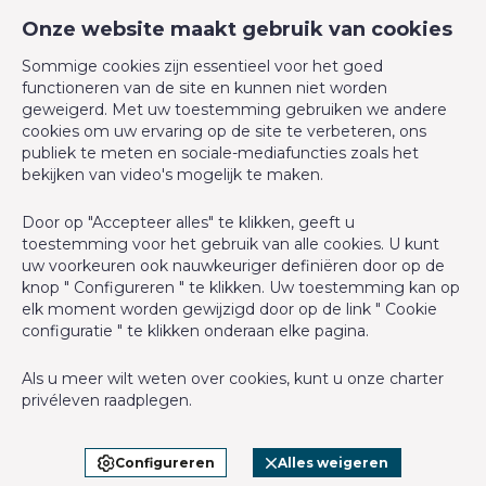
Parking binnen
Ja
CM Properties
Onze website maakt gebruik van cookies
Avenue de la Forêt de Soignes 327
Renovatie - jaar
2019
Sommige cookies zijn essentieel voor het goed
1640 Rhode-Saint-Genèse
functioneren van de site en kunnen niet worden
+32 2 899 35 35
geweigerd. Met uw toestemming gebruiken we andere
Aantal parking binnen
1
cookies om uw ervaring op de site te verbeteren, ons
+32 478 23 05 05
publiek te meten en sociale-mediafuncties zoals het
info@cmproperties.be
Naam, Categorie & Ligging
bekijken van video's mogelijk te maken.
Door op "Accepteer alles" te klikken, geeft u
BIV-erkende vastgoedmakelaar in België, BIV N° 501.400 -
Verdieping
1G
toestemming voor het gebruik van alle cookies. U kunt
Ondernemingsnummer : BTW BE-0555.620.156
uw voorkeuren ook nauwkeuriger definiëren door op de
Verdiepingen - aantal
3
knop " Configureren " te klikken. Uw toestemming kan op
Toezichthoudende Autoriteit : Beroepinstituut van
elk moment worden gewijzigd door op de link " Cookie
Vastgoedmakelaars Luxemburgstraat, 16B - 1000 Brussel (+32 2
configuratie " te klikken onderaan elke pagina.
In cijfers
505 38 50 - info@biv.be) -
www.biv.be
-
Deontologische code
Als u meer wilt weten over cookies, kunt u onze
charter
BA en borgstelling via NV AXA Belgium, Troonplein 1, 1000
Bebouwde oppervlakte (opp.hoofdgebouw)
130
privéleven
raadplegen.
Brussel (polisnr. 730.390.160) Dekking geldt voor activiteiten die
in België worden uitgevoerd
Toiletten - aantal
2
Configureren
Alles weigeren