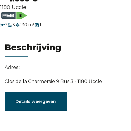
Evaluatie
1180 Uccle
slaapkamers
3
3
130 m²
1
badkamers
Beschrijving
Adres :
Clos de la Charmeraie 9 Bus 3 - 1180 Uccle
Karakteristieken
Details weergeven
Algemeen
Referentie
4051009