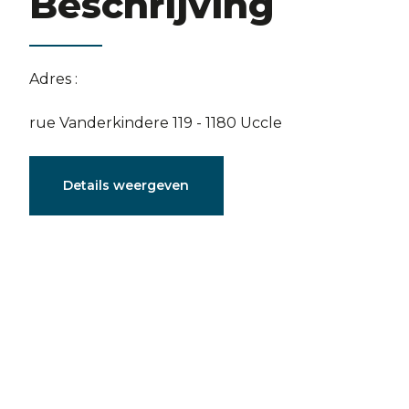
Beschrijving
Adres :
rue Vanderkindere 119 - 1180 Uccle
Documenten
Details weergeven
Plan du RDC.docx
Karakteristieken