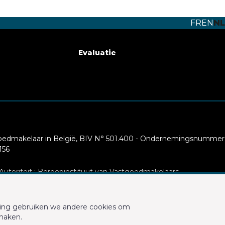
FR
EN
NL
Evaluatie
oedmakelaar in België, BIV N° 501.400 - Ondernemingsnummer
156
utoriteit : Beroepinstituut van Vastgoedmakelaars
B - 1000 Brussel (+32 2 505 38 50 - info@biv.be) -
www.biv.be
-
de
ming gebruiken we andere cookies om
via NV AXA Belgium, Troonplein 1, 1000 Brussel (polisnr.
 maken.