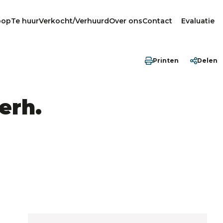
oop
Te huur
Verkocht/Verhuurd
Over ons
Contact
Evaluatie
Printen
Delen
erh.