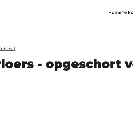
Home
Te k
loers - opgeschort v