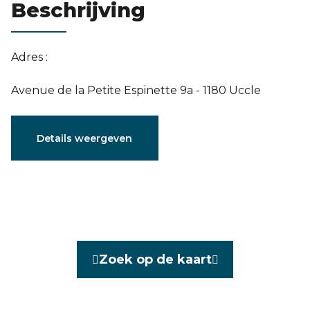
Beschrijving
Evaluatie
Adres :
Avenue de la Petite Espinette 9a - 1180 Uccle
Karakteristieken
Details weergeven
Algemeen
Referentie
3793509
Categorie
Villa
Zoek op de kaart
Gemeubeld
Nee
Aantal kamers
6