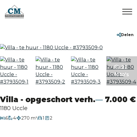
Home
+32 2 899 35 35
info@cmproperties.be
Delen
Te koop
22
Te huur
foto's
Verkocht/Verhuurd
Villa - opgeschort verh.
7.000 €
Over ons
1180 Uccle
slaapkamers
6
4
270 m²
1
2
badkamers
Contact