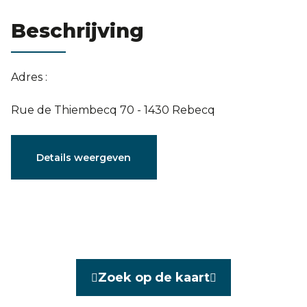
Evaluatie
Beschrijving
Adres :
Rue de Thiembecq 70 - 1430 Rebecq
Karakteristieken
Details weergeven
Algemeen
Referentie
4150419
Categorie
Villa
Zoek op de kaart
Gemeubeld
Nee