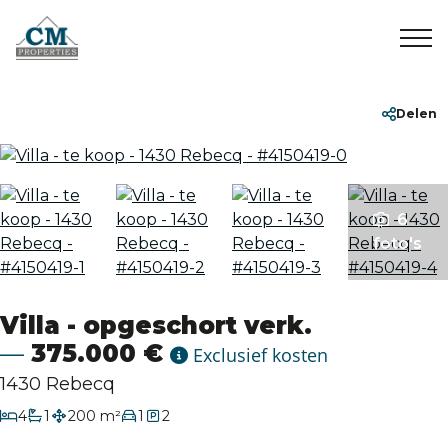
Home
+32 2 899 35 35
info@cmproperties.be
Delen
Te koop
6
Te huur
foto's
Verkocht/Verhuurd
Villa - opgeschort verk.
Over ons
375.000 €
Exclusief kosten
1430 Rebecq
Contact
slaapkamers
4
1
200 m²
1
2
badkamer